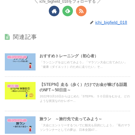
ichi_bigfield_018をフォローする
ichi_bigfield_018
関連記事
おすすめトレーニング（初心者）
ランニング
「ランニングをはじめてみよう」「マラソン大会に出てみたい」
「健康（ダイエット）のために走りたい」そ...
【STEPN】走る（歩く）だけでお金が稼げる話題
お金
のNFT～50日目～
2022年3月10日からはじめた「STEPN」 ５０日目をむかえ、どの
ような状況なのかレポー...
旅ラン ～旅行先で走ってみよう～
ランニング
「大会にエントリーするついでに観光も目的にしよう」「私のマラ
ソンランナーとしての夢は、日本全国47...