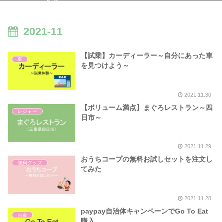
５選～
2021-11
【試乗】カーディーラー～自分にあった車
車
を見つけよう～
2021.11.30
【ボリューム満点】まぐろレストラン～四
レジャー
日市～
2021.11.29
おうちコープの無料お試しセットを注文し
便利グッズ
てみた
2021.11.28
paypay自治体キャンペーンでGo To Eat
お金
購入