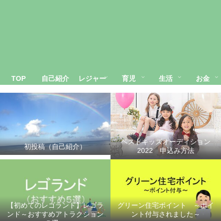
TOP
自己紹介
レジャー
育児
生活
お金
ベストキッズオーディション
初投稿（自己紹介）
2022 申込み方法
【初めてのレゴランド】レゴラ
グリーン住宅ポイント ～ポイ
ンド～おすすめアトラクション
ント付与されました～