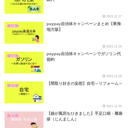
2021.11.27
paypay自治体キャンペーンまとめ【東海
お金
地方版】
2021.11.26
paypay自治体キャンペーンでガソリン代
お金
節約
2021.11.25
【間取り好きの妄想】自宅～リフォーム～
住宅
2021.11.24
【娘が風邪をひきました】手足口病・蕁麻
育児
疹（じんましん）