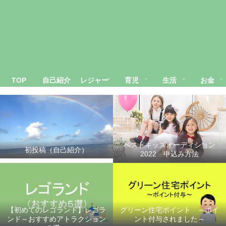
TOP
自己紹介
レジャー
育児
生活
お金
ベストキッズオーディション
初投稿（自己紹介）
2022 申込み方法
【初めてのレゴランド】レゴラ
グリーン住宅ポイント ～ポイ
ンド～おすすめアトラクション
ント付与されました～