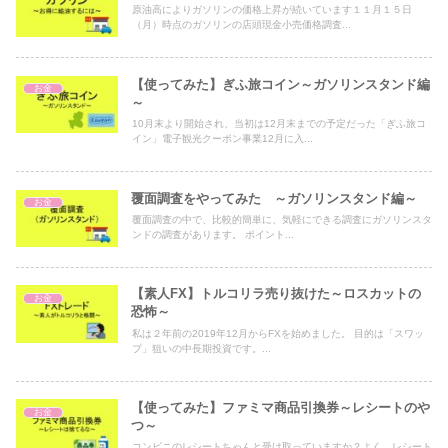
原油高によりガソリンの価格上昇が続いています１１月１５日
（月）時点のガソリンの店頭現金小売価格調査...
【使ってみた】ぎふ旅コイン～ガソリンスタンド編
お金
～
10月末より開始され、当初は12月末までの予定だった「ぎふ旅コ
イン」電子観光クーポン事業12月に入...
覆面調査をやってみた ～ガソリンスタンド編～
お金
覆面調査の中で、比較的簡単に、気軽にできる調査にガソリンスタ
ンドの調査があります。 ポイント...
【素人FX】トルコリラ売り抜けた～ロスカットの
お金
恐怖～
私は２年前の2019年12月からFXを始めました。 目的は「スワッ
プ」狙いの中長期投資です。...
【使ってみた】ファミマ商品引換券～レシートのや
お金
つ～
コンビニのレシートちゃんと受け取っていますか？よく、レシート