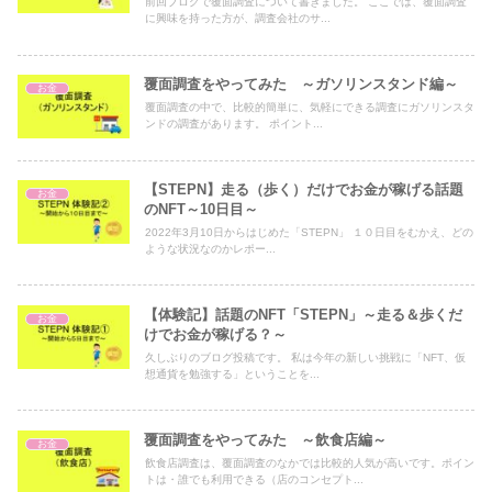
前回ブログで覆面調査について書きました。 ここでは、覆面調査
に興味を持った方が、調査会社のサ...
覆面調査をやってみた ～ガソリンスタンド編～
お金
覆面調査の中で、比較的簡単に、気軽にできる調査にガソリンスタ
ンドの調査があります。 ポイント...
【STEPN】走る（歩く）だけでお金が稼げる話題
お金
のNFT～10日目～
2022年3月10日からはじめた「STEPN」 １０日目をむかえ、どの
ような状況なのかレポー...
【体験記】話題のNFT「STEPN」～走る＆歩くだ
お金
けでお金が稼げる？～
久しぶりのブログ投稿です。 私は今年の新しい挑戦に「NFT、仮
想通貨を勉強する」ということを...
覆面調査をやってみた ～飲食店編～
お金
飲食店調査は、覆面調査のなかでは比較的人気が高いです。ポイン
トは・誰でも利用できる（店のコンセプト...