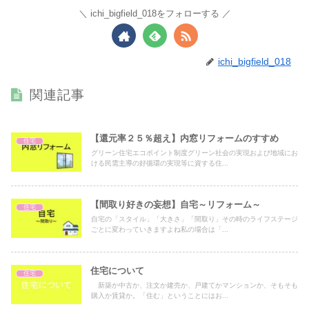
ichi_bigfield_018をフォローする
ichi_bigfield_018
関連記事
【還元率２５％超え】内窓リフォームのすすめ
住宅
グリーン住宅エコポイント制度グリーン社会の実現および地域にお
ける民需主導の好循環の実現等に資する住...
【間取り好きの妄想】自宅～リフォーム～
住宅
自宅の「スタイル」「大きさ」「間取り」その時のライフステージ
ごとに変わっていきますよね私の場合は「...
住宅について
住宅
新築か中古か、注文か建売か、戸建てかマンションか、そもそも
購入か賃貸か。「住む」ということにはお...