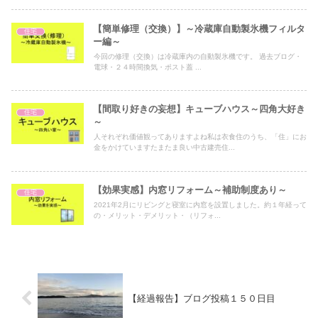
【簡単修理（交換）】～冷蔵庫自動製氷機フィルタ
住宅
ー編～
今回の修理（交換）は冷蔵庫内の自動製氷機です。 過去ブログ・
電球・２４時間換気・ポスト蓋 ...
【間取り好きの妄想】キューブハウス～四角大好き
住宅
～
人それぞれ価値観ってありますよね私は衣食住のうち、「住」にお
金をかけていますたまたま良い中古建売住...
【効果実感】内窓リフォーム～補助制度あり～
住宅
2021年2月にリビングと寝室に内窓を設置しました。約１年経って
の・メリット・デメリット・（リフォ...
【経過報告】ブログ投稿１５０日目