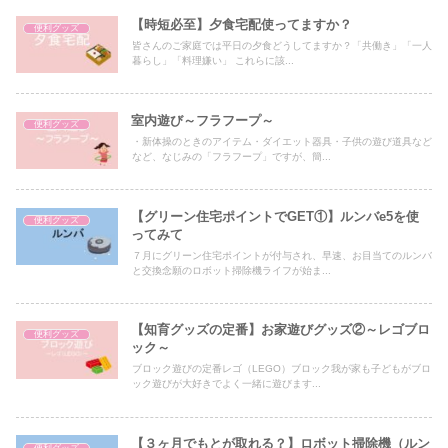
【時短必至】夕食宅配使ってますか？
便利グッズ
皆さんのご家庭では平日の夕食どうしてますか？「共働き」「一人
暮らし」「料理嫌い」 これらに該...
室内遊び～フラフープ～
便利グッズ
・新体操のときのアイテム・ダイエット器具・子供の遊び道具など
など、なじみの「フラフープ」ですが、簡...
【グリーン住宅ポイントでGET①】ルンバe5を使
便利グッズ
ってみて
７月にグリーン住宅ポイントが付与され、早速、お目当てのルンバ
と交換念願のロボット掃除機ライフが始ま...
【知育グッズの定番】お家遊びグッズ②～レゴブロ
便利グッズ
ック～
ブロック遊びの定番レゴ（LEGO）ブロック我が家も子どもがブロ
ック遊びが大好きでよく一緒に遊びます...
【３ヶ月でもとが取れる？】ロボット掃除機（ルン
便利グッズ