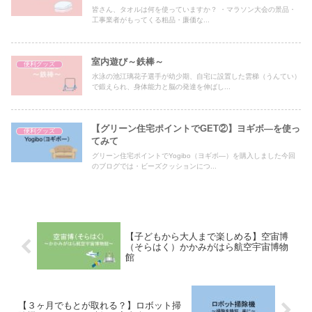
皆さん、タオルは何を使っていますか？ ・マラソン大会の景品・
工事業者がもってくる粗品・廉価な...
室内遊び～鉄棒～
便利グッズ
水泳の池江璃花子選手が幼少期、自宅に設置した雲梯（うんてい）
で鍛えられ、身体能力と脳の発達を伸ばし...
【グリーン住宅ポイントでGET②】ヨギボ―を使っ
便利グッズ
てみて
グリーン住宅ポイントでYogibo（ヨギボ―）を購入しました今回
のブログでは・ビーズクッションにつ...
【子どもから大人まで楽しめる】空宙博
（そらはく）かかみがはら航空宇宙博物
館
【３ヶ月でもとが取れる？】ロボット掃