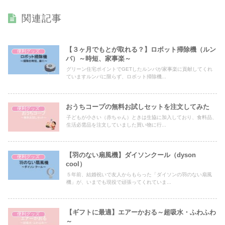
関連記事
【３ヶ月でもとが取れる？】ロボット掃除機（ルン
便利グッズ
バ）～時短、家事楽～
グリーン住宅ポイントでGETしたルンバが家事楽に貢献してくれ
ていますルンバに限らず、ロボット掃除機...
おうちコープの無料お試しセットを注文してみた
便利グッズ
子どもが小さい（赤ちゃん）ときは生協に加入しており、食料品、
生活必需品を注文していました買い物に行...
【羽のない扇風機】ダイソンクール（dyson
便利グッズ
cool）
５年前、結婚祝いで友人からもらった「ダイソンの羽のない扇風
機」が、いまでも現役で頑張ってくれていま...
【ギフトに最適】エアーかおる～超吸水・ふわふわ
便利グッズ
～