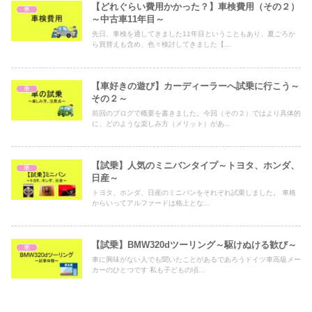
【どれぐらい費用かかった？】車検費用（その２）
車
～中古車11年目～
先日、車検を通してきました11年目ということもあり、夏ごろか
ら買替えも含め、色々検討してきました【...
【車好きの遊び】カーディーラーへ試乗に行こう～
車
その２～
前回のブログで概要を書きました。今回（その２）ではより具体的
に、どのような楽しみ方（メリット）があ...
【試乗】人気のミニバンタイプ～トヨタ、ホンダ、
車
日産～
トヨタ、ホンダ、日産のミニバンをそれぞれ試乗しました。 車格
からいってアルファードは格上とな...
【試乗】BMW320dツーリング～駆けぬける歓び～
車
車に興味がない人でも聞いたことがあるであろうドイツ車高級メー
カーのひとつです 私も子どもの頃...