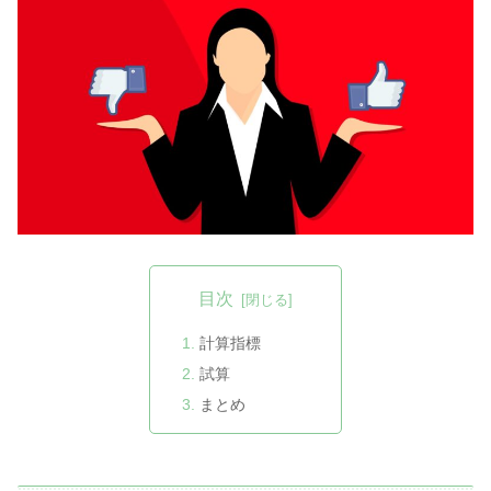
目次
計算指標
試算
まとめ