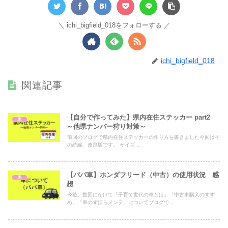
ichi_bigfield_018をフォローする
ichi_bigfield_018
関連記事
【自分で作ってみた】県内在住ステッカー part2
車
～他県ナンバー狩り対策～
前回のブログで県内在住ステッカーの作り方を書きました今回はそ
の続編、改良版です。 サイズ ...
【パパ車】ホンダフリード（中古）の使用状況 感
車
想
今後、数回にかけて「子育て世代の車とは」「中古車購入のすす
め」「車のずぼらメンテ」についてブログで...