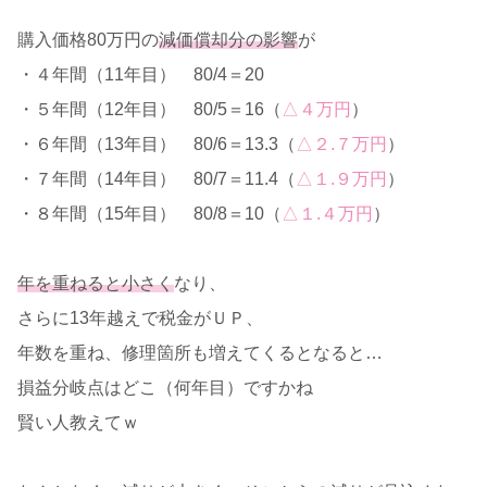
購入価格80万円の
減価償却分の影響
が
・４年間（11年目） 80/4＝20
・５年間（12年目） 80/5＝16（
△４万円
）
・６年間（13年目） 80/6＝13.3（
△２.７万円
）
・７年間（14年目） 80/7＝11.4（
△１.９万円
）
・８年間（15年目） 80/8＝10（
△１.４万円
）
年を重ねると小さく
なり、
さらに13年越えで税金がＵＰ、
年数を重ね、修理箇所も増えてくるとなると…
損益分岐点はどこ（何年目）ですかね
賢い人教えてｗ