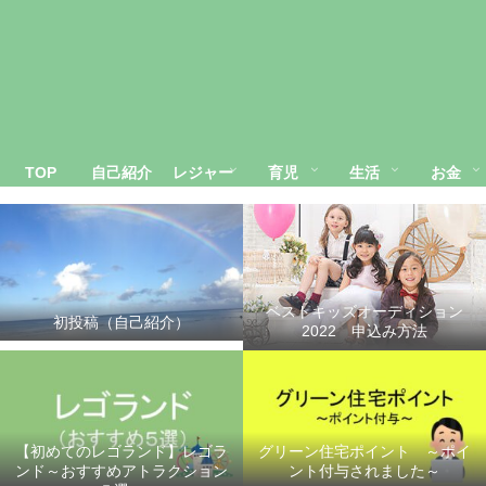
TOP
自己紹介
レジャー
育児
生活
お金
ベストキッズオーディション
初投稿（自己紹介）
2022 申込み方法
【初めてのレゴランド】レゴラ
グリーン住宅ポイント ～ポイ
ンド～おすすめアトラクション
ント付与されました～