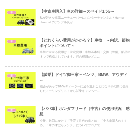
【中古車購入】車の詳細～スペイド1.5G～
車
私が好きな車系ユーチューバーにハンターチャンネル / Hunter
channel のアンデル氏が...
【どれくらい費用がかかる？】車検 ～内訳、節約
車
ポイントについて～
車検にかかる費用は・法定費用・車検基本料・交換（整備）部品の
３つで構成されています。何の費用かどこ...
【試乗】ドイツ御三家～ベンツ、BMW、アウディ
車
～
機会があってBMWディーラーに足を運ぶことになりその際に登録
したメーリングリストから試乗キャンペー...
【パパ車】ホンダフリード（中古）の使用状況 感
車
想
今後、数回にかけて「子育て世代の車とは」「中古車購入のすす
め」「車のずぼらメンテ」についてブログで...