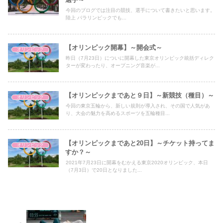
今回のブログでは注目の競技、選手について書きたいと思います。
陸上 パラリンピックでも...
【オリンピック開幕】～開会式～
オリンピック
昨日（7月23日）についに開幕した東京オリンピック統括ディレク
ターが変わったり、オープニング音楽が...
【オリンピックまであと９日】～新競技（種目）～
オリンピック
今回の東京五輪から、新しい規則が導入され、その国で人気があ
り、大会の魅力を高めるスポーツを五輪種目...
【オリンピックまであと20日】～チケット持ってま
オリンピック
すか？～
2021年7月23日に開幕をむかえる東京2020オリンピック、本日
（7月3日）で20日となりました...