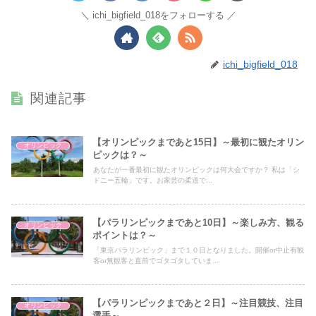
ichi_bigfield_018をフォローする
ichi_bigfield_018
関連記事
【オリンピックまであと15日】～最初に観たオリン
オリンピック
ピックは？～
あなたが一番最初に観たオリンピックは何大会ですか？ 私は「シ
ドニー五輪」です。お家芸の柔道で...
【パラリンピックまであと10日】～楽しみ方、観る
オリンピック
ポイントは？～
「東京パラリンピック」まで１０日となりました。開催or中止有観
客or無観客と直前でゴタゴタしていま...
【パラリンピックまであと２日】～注目競技、注目
オリンピック
選手～