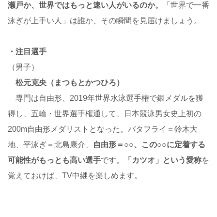
瀬戸か、世界ではもっと速い人がいるのか。
「世界で一番
泳ぎが上手い人」は誰か、その瞬間を見届けましょう。
・注目選手
（男子）
松元克央（まつもとかつひろ）
専門は自由形、2019年世界水泳選手権で銀メダルを獲
得し、五輪・世界選手権通して、日本競泳男女史上初の
200m自由形メダリストとなった。バタフライ＝鈴木大
地、平泳ぎ＝北島康介、
自由形＝○○、この○○に定着する
可能性がもっとも高い選手
です。
「カツオ」という愛称
を
覚えておけば、TV中継を楽しめます。