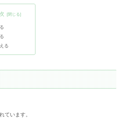
次
る
る
える
されています。