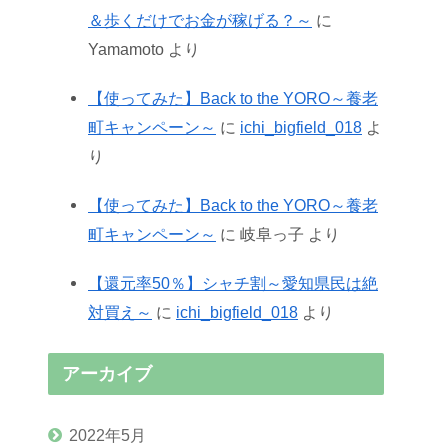
＆歩くだけでお金が稼げる？～
に
Yamamoto
より
【使ってみた】Back to the YORO～養老
町キャンペーン～
に
ichi_bigfield_018
よ
り
【使ってみた】Back to the YORO～養老
町キャンペーン～
に
岐阜っ子
より
【還元率50％】シャチ割～愛知県民は絶
対買え～
に
ichi_bigfield_018
より
アーカイブ
2022年5月