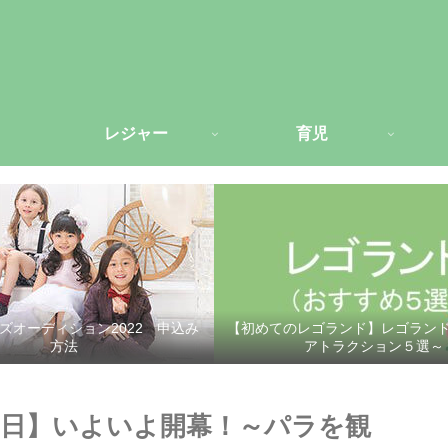
レジャー
育児
ズオーディション2022 申込み
【初めてのレゴランド】レゴラン
方法
アトラクション５選～
日】いよいよ開幕！～パラを観