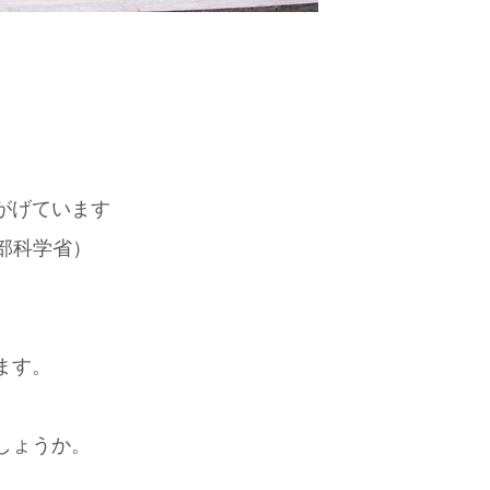
がげています
文部科学省）
ます。
しょうか。