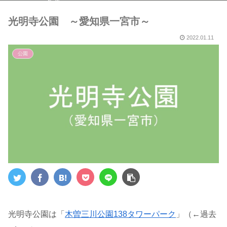
５選～
光明寺公園 ～愛知県一宮市～
2022.01.11
公園
光明寺公園は「
木曽三川公園138タワーパーク
」（←過去