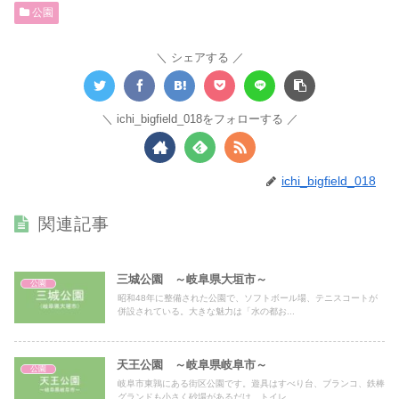
公園
シェアする
ichi_bigfield_018をフォローする
ichi_bigfield_018
関連記事
三城公園 ～岐阜県大垣市～
公園
昭和48年に整備された公園で、ソフトボール場、テニスコートが
併設されている。大きな魅力は「水の都お...
天王公園 ～岐阜県岐阜市～
公園
岐阜市東鶉にある街区公園です。遊具はすべり台、ブランコ、鉄棒
グランドも小さく砂場があるだけ、トイレ...