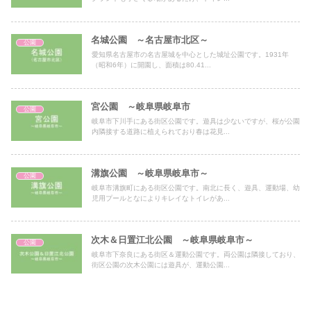
名城公園 ～名古屋市北区～
公園
愛知県名古屋市の名古屋城を中心とした城址公園です。1931年
（昭和6年）に開園し、面積は80.41...
宮公園 ～岐阜県岐阜市
公園
岐阜市下川手にある街区公園です。遊具は少ないですが、桜が公園
内隣接する道路に植えられており春は花見...
溝旗公園 ～岐阜県岐阜市～
公園
岐阜市溝旗町にある街区公園です。南北に長く、遊具、運動場、幼
児用プールとなによりキレイなトイレがあ...
次木＆日置江北公園 ～岐阜県岐阜市～
公園
岐阜市下奈良にある街区＆運動公園です。両公園は隣接しており、
街区公園の次木公園には遊具が、運動公園...