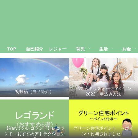
TOP
自己紹介
レジャー
育児
生活
お金
ベストキッズオーディション
初投稿（自己紹介）
2022 申込み方法
【初めてのレゴランド】レゴラ
グリーン住宅ポイント ～ポイ
ンド～おすすめアトラクション
ント付与されました～