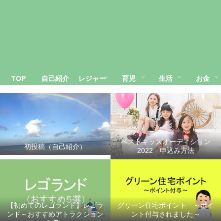
TOP
自己紹介
レジャー
育児
生活
お金
ベストキッズオーディション
初投稿（自己紹介）
2022 申込み方法
【初めてのレゴランド】レゴラ
グリーン住宅ポイント ～ポイ
ンド～おすすめアトラクション
ント付与されました～