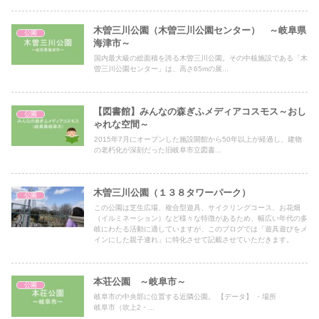
木曽三川公園（木曽三川公園センター） ～岐阜県
公園
海津市～
国内最大級の総面積を誇る木曽三川公園。その中核施設である「木
曽三川公園センター」は、高さ65mの展...
【図書館】みんなの森ぎふメディアコスモス～おし
公園
ゃれな空間～
2015年7月にオープンした施設開館から50年以上が経過し、建物
の老朽化が深刻だった旧岐阜市立図書...
木曽三川公園（１３８タワーパーク）
公園
この公園は芝生広場、複合型遊具、サイクリングコース、お花畑
（イルミネーション）など様々な特徴があるため、幅広い年代の多
岐にわたる活動に適していますが、このブログでは「遊具遊びをメ
インにした親子連れ」に特化させて記載させていただきます。
本荘公園 ～岐阜市～
公園
岐阜市の中央部に位置する近隣公園。 【データ】 ・場所
岐阜市（吹上2・...