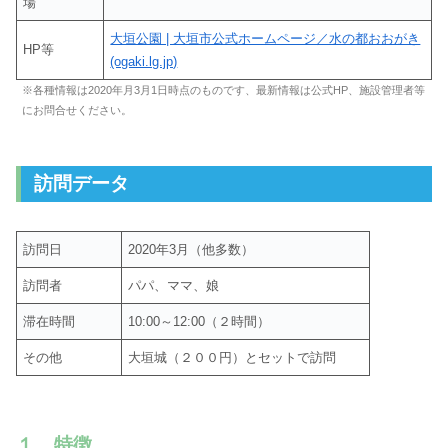
場
大垣公園 | 大垣市公式ホームページ／水の都おおがき
HP等
(ogaki.lg.jp)
※各種情報は2020年月3月1日時点のものです、最新情報は公式HP、施設管理者等
にお問合せください。
訪問データ
訪問日
2020年3月（他多数）
訪問者
パパ、ママ、娘
滞在時間
10:00～12:00（２時間）
その他
大垣城（２００円）とセットで訪問
１ 特徴