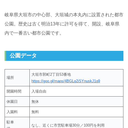
岐阜県大垣市の中心部、大垣城の本丸内に設置された都市
公園。歴史は古く明治13年に許可を得て、開設、岐阜県
内で一番古い都市公園です。
公園データ
大垣市郭町2丁目53番地
場所
https://goo.gl/maps/4BGLq2iSYnuskJ1q9
開園時間
入場自由
休園日
無休
入園料
無料
駐車
なし、近くに市営駐車場30分／100円を利用