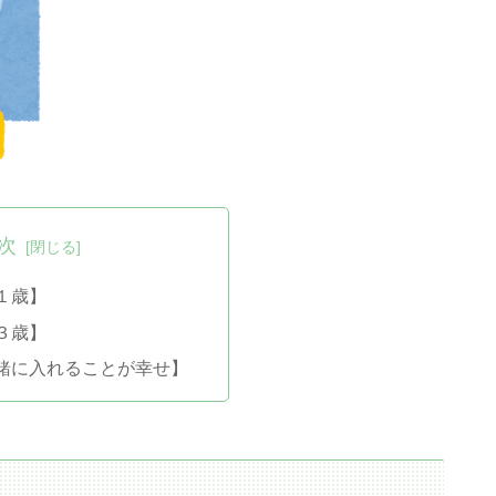
次
１歳】
３歳】
緒に入れることが幸せ】