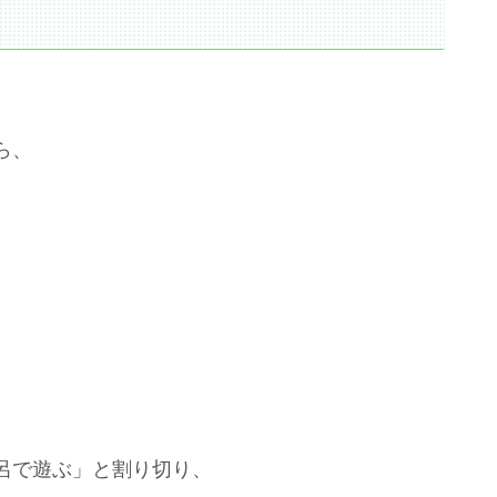
ら、
。
呂で遊ぶ」と割り切り、