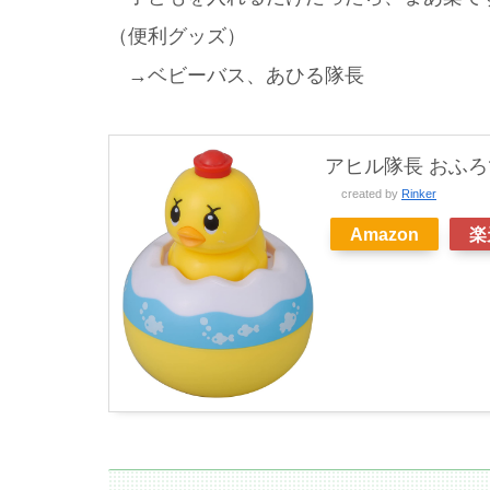
（便利グッズ）
→ベビーバス、あひる隊長
アヒル隊長 おふ
created by
Rinker
Amazon
楽