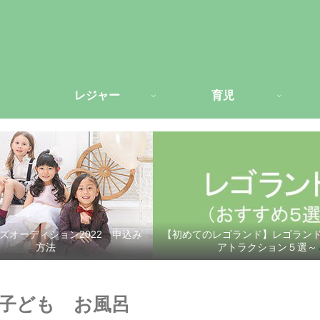
レジャー
育児
ズオーディション2022 申込み
【初めてのレゴランド】レゴラン
方法
アトラクション５選～
】子ども お風呂