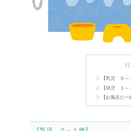
目
【乳児 ０～
【幼児 １～
【お風呂に一
【乳児 ０～１歳】