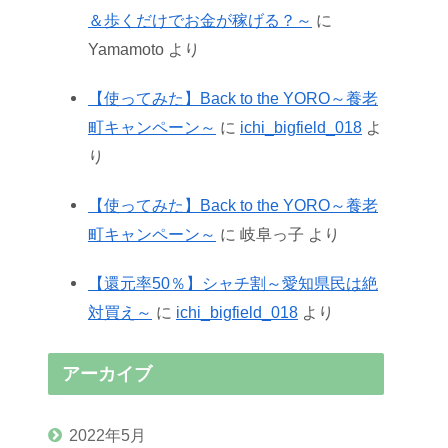
＆歩くだけでお金が稼げる？～
に
Yamamoto
より
【使ってみた】Back to the YORO～養老
町キャンペーン～
に
ichi_bigfield_018
よ
り
【使ってみた】Back to the YORO～養老
町キャンペーン～
に
岐阜っ子
より
【還元率50％】シャチ割～愛知県民は絶
対買え～
に
ichi_bigfield_018
より
アーカイブ
2022年5月