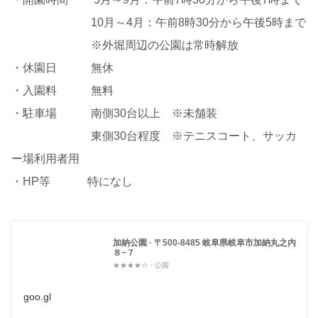
10月～4月：午前8時30分から午後5時まで
※外堀周辺の公園は常時解放
・休園日 無休
・入園料 無料
・駐車場 南側30台以上 ※未舗装
東側30台程度 ※テニスコート、サッカ
ー場利用者用
・HP等 特になし
加納公園 · 〒500-8485 岐阜県岐阜市加納丸之内
８−７
★★★★☆ · 公園
goo.gl