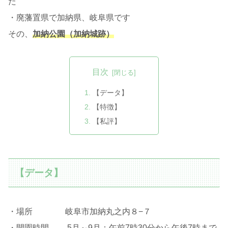
た
・廃藩置県で加納県、岐阜県です
その、
加納公園（加納城跡）
目次
【データ】
【特徴】
【私評】
【データ】
・場所 岐阜市加納丸之内８−７
・開園時間 5月～9月：午前7時30分から午後7時まで