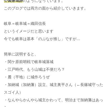
公園兼城跡
のようになっています。
このブログでは両方の面から紹介していきます。
岐阜＝岐阜城＝織田信長
というイメージだと思います
今でも岐阜は基本「のぶなが推し」ですが…
簡単に説明すると、
・関ケ原前哨戦で岐阜城落城
・江戸時代、もう山城は不便だろ？
・麓（平地）に城作ろうぜ
・加納城（加納藩）設立、城主奥平さん（←長篠城守った
スゴイ人）
・なんやらかんやら城主かわって、明治まで加納藩はあっ