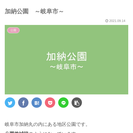
５選～
加納公園 ～岐阜市～
2021.09.14
公園
岐阜市加納丸の内にある地区公園です。