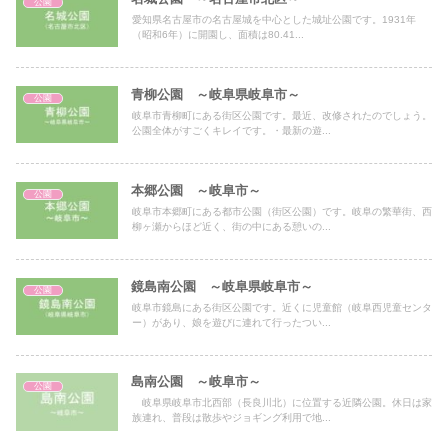
公園
愛知県名古屋市の名古屋城を中心とした城址公園です。1931年
（昭和6年）に開園し、面積は80.41...
青柳公園 ～岐阜県岐阜市～
公園
岐阜市青柳町にある街区公園です。最近、改修されたのでしょう。
公園全体がすごくキレイです。・最新の遊...
本郷公園 ～岐阜市～
公園
岐阜市本郷町にある都市公園（街区公園）です。岐阜の繁華街、西
柳ヶ瀬からほど近く、街の中にある憩いの...
鏡島南公園 ～岐阜県岐阜市～
公園
岐阜市鏡島にある街区公園です。近くに児童館（岐阜西児童センタ
ー）があり、娘を遊びに連れて行ったつい...
島南公園 ～岐阜市～
公園
岐阜県岐阜市北西部（長良川北）に位置する近隣公園。休日は家
族連れ、普段は散歩やジョギング利用で地...