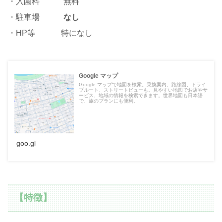
・入園料 無料
・駐車場
なし
・HP等 特になし
Google マップ
Google マップで地図を検索。乗換案内、路線図、ドライ
ブルート、ストリートビューも。見やすい地図でお店やサ
ービス、地域の情報を検索できます。世界地図も日本語
で、旅のプランにも便利。
goo.gl
【特徴】