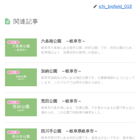
ichi_bigfield_018
関連記事
六条南公園 ～岐阜市～
公園
岐阜市六条南にある都市公園（街区公園）です。街区公園のため、
駐車場はなく、近隣住民の使用しか想定し...
加納公園 ～岐阜市～
公園
岐阜市加納丸の内にある地区公園です。公園兼城跡のようになって
います。このブログでは両方の面から紹介...
荒田公園 ～岐阜市～
公園
岐阜市六条大溝にある「交通公園」です昔からある公園で私も父に
連れられ、この公園で自転車の練習をした...
西川手公園 ～岐阜県岐阜市～
公園
岐阜市西川手にある街区公園です。遊具は少ないですが、遊水地に