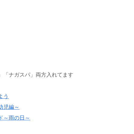
」「ナガスパ」両方入れてます
よう
幼児編～
ド～雨の日～