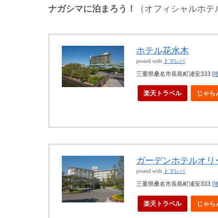
ナガシマに泊まろう！
（オフィシャルホテ
ホテル花水木
posted with
トマレバ
三重県桑名市長島町浦安333
[
楽天トラベル
じゃら
ガーデンホテルオリ
posted with
トマレバ
三重県桑名市長島町浦安333
[
楽天トラベル
じゃら