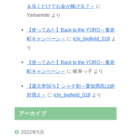
＆歩くだけでお金が稼げる？～
に
Yamamoto
より
【使ってみた】Back to the YORO～養老
町キャンペーン～
に
ichi_bigfield_018
よ
り
【使ってみた】Back to the YORO～養老
町キャンペーン～
に
岐阜っ子
より
【還元率50％】シャチ割～愛知県民は絶
対買え～
に
ichi_bigfield_018
より
アーカイブ
2022年5月