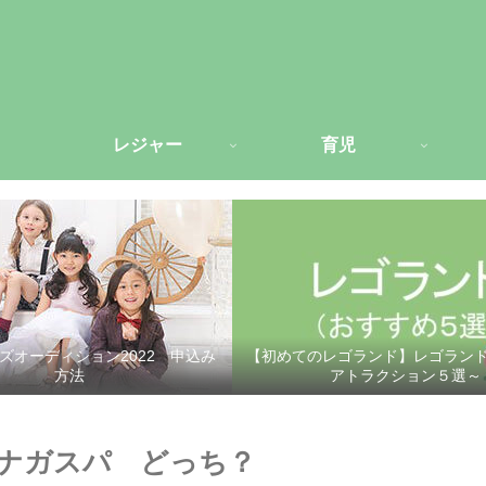
レジャー
育児
ズオーディション2022 申込み
【初めてのレゴランド】レゴラン
方法
アトラクション５選～
ナガスパ どっち？