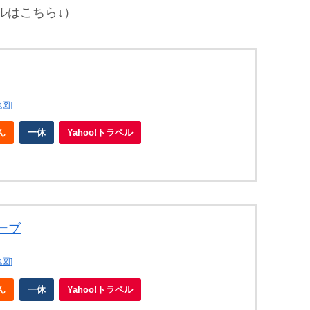
ルはこちら↓）
地図]
ん
一休
Yahoo!トラベル
ーブ
地図]
ん
一休
Yahoo!トラベル