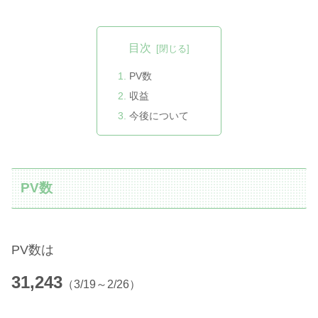
目次
PV数
収益
今後について
PV数
PV
数は
31,243
（3/19～2/26）