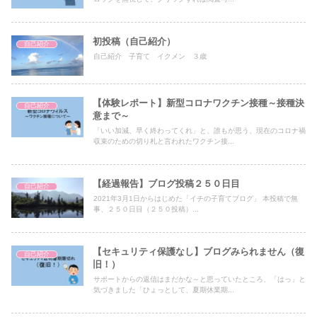
初投稿（自己紹介）
自己紹介
自己紹介 子育て イクメン ３歳
【体験レポート】新型コロナワクチン接種～接種決
自己紹介
意まで～
「いい加減、早く終わってくれ」と、誰もが思う、現在のコロナ禍
収束のための切り札と言われたワクチン接...
【経過報告】ブログ投稿２５０日目
自己紹介
2021年3月1日からはじめた「イチの子育てブログ」 本投稿で無
事、２５０日目（２５０投稿）...
【セキュリティ保護なし】ブログみられません（復
自己紹介
旧！）
サポートからの返信はまだかな～と思っていたところ、「はっ」と
気づきました「ひょっとして、夏期休業期...