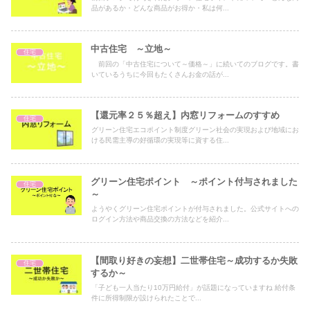
品があるか・どんな商品がお得か・私は何...
中古住宅 ～立地～
住宅
前回の「中古住宅について～価格～」に続いてのブログです。書
いているうちに今回もたくさんお金の話が...
【還元率２５％超え】内窓リフォームのすすめ
住宅
グリーン住宅エコポイント制度グリーン社会の実現および地域にお
ける民需主導の好循環の実現等に資する住...
グリーン住宅ポイント ～ポイント付与されました
住宅
～
ようやくグリーン住宅ポイントが付与されました。公式サイトへの
ログイン方法や商品交換の方法などを紹介...
【間取り好きの妄想】二世帯住宅～成功するか失敗
住宅
するか～
「子ども一人当たり10万円給付」が話題になっていますね 給付条
件に所得制限が設けられたことで...